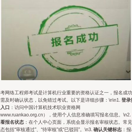
软考网络工程师考试是计算机行业重要的资格认证之一，报名成
需及时确认状态，以免错过考试。以下是详细步骤：\n\n1.
登录
名入口
：访问中国计算机技术职业资格网
www.ruankao.org.cn），使用个人信息准确填写报名信息。\n2.
查看报名状态
：在个人中心页面，系统会显示报名审核状态。常
态包括“审核通过”、“待审核”或“已驳回”。\n3.
确认关键标志
：报